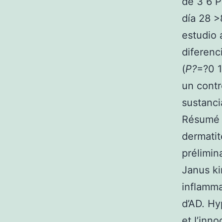
de 3 6 P
día 28 >
estudio 
diferenc
(
P?
=?0 1
un contr
sustanci
Résumé C
dermatit
prélimin
Janus kin
inflamma
d’AD. Hyp
et l’inn