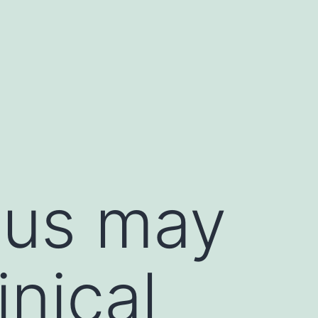
tus may
inical