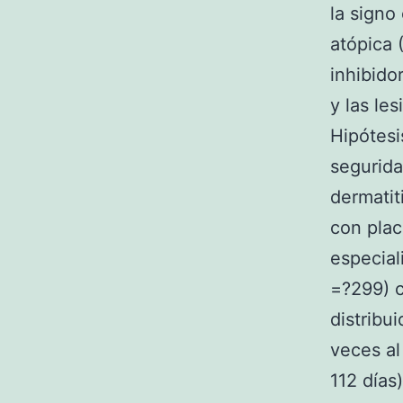
la signo
atópica 
inhibido
y las le
Hipótesi
segurida
dermatit
con plac
especial
=?299) c
distribui
veces al
112 días