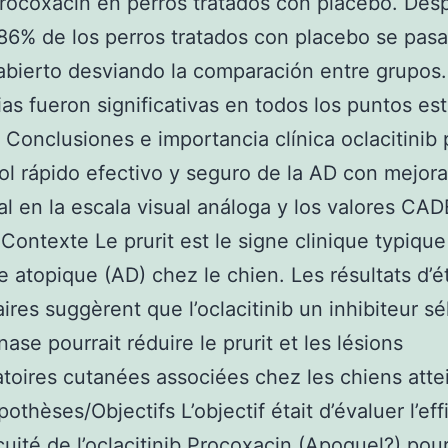
rocoxacin en perros tratados con placebo. Des
86% de los perros tratados con placebo se pasa
abierto desviando la comparación entre grupos.
ias fueron significativas en todos los puntos es
 Conclusiones e importancia clínica oclacitinib
ol rápido efectivo y seguro de la AD con mejora
al en la escala visual análoga y los valores CAD
ontexte Le prurit est le signe clinique typique
e atopique (AD) chez le chien. Les résultats d’
aires suggèrent que l’oclacitinib un inhibiteur sé
ase pourrait réduire le prurit et les lésions
toires cutanées associées chez les chiens atte
othèses/Objectifs L’objectif était d’évaluer l’eff
ocuité de l’oclacitinib Procoxacin (Apoquel?) pour