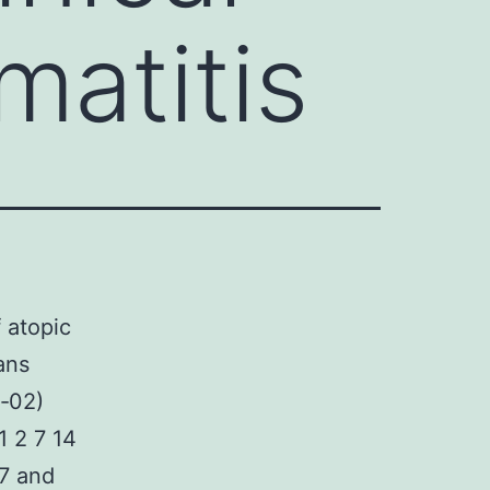
matitis
 atopic
ans
‐02)
1 2 7 14
.7 and