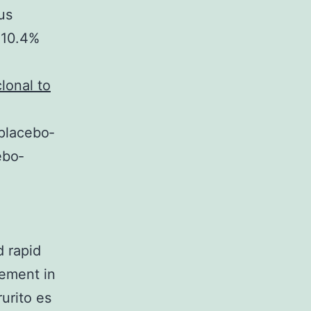
us
 10.4%
lonal to
placebo‐
ebo‐
d rapid
vement in
urito es