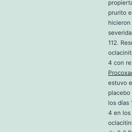
propiert
prurito 
hicieron
severida
112. Res
oclacini
4 con re
Procoxa
estuvo e
placebo 
los días
4 en los
oclaciti