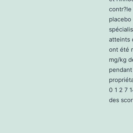
contr?le
placebo 
spéciali
atteints
ont été 
mg/kg de
pendant 
propriéta
0 1 2 7 
des sco