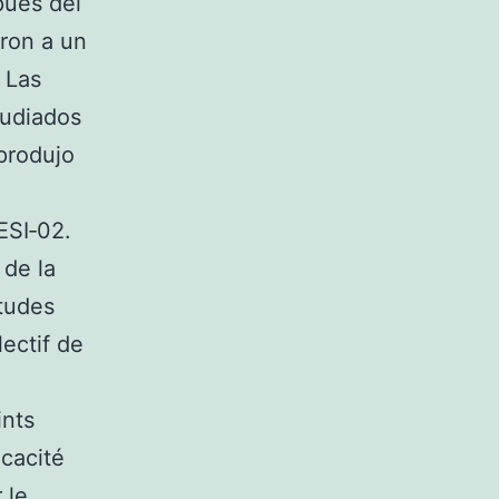
pués del
ron a un
 Las
tudiados
 produjo
ESI‐02.
 de la
études
lectif de
ints
icacité
 le