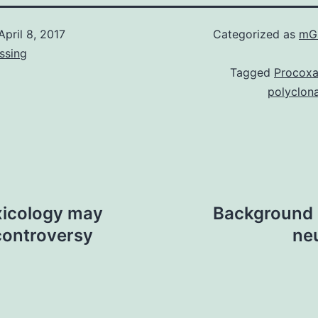
April 8, 2017
Categorized as
mGl
ssing
Tagged
Procoxa
polyclon
xicology may
Background (i
controversy
ne