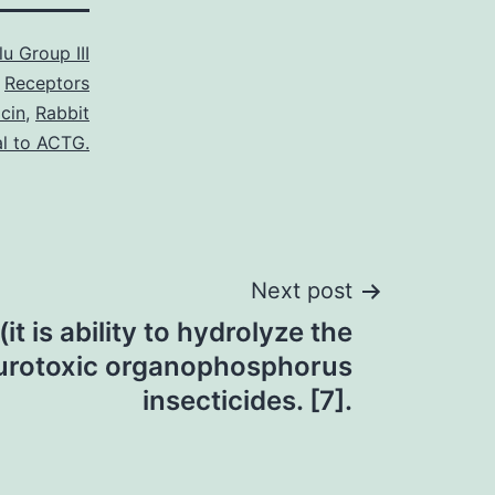
u Group III
Receptors
cin
,
Rabbit
al to ACTG.
Next post
t is ability to hydrolyze the
urotoxic organophosphorus
insecticides. [7].