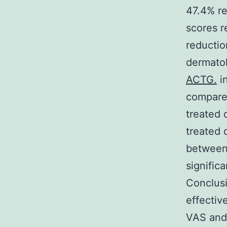
47.4% re
scores r
reductio
dermatol
ACTG.
in
compared
treated 
treated 
between
significa
Conclusi
effectiv
VAS and 