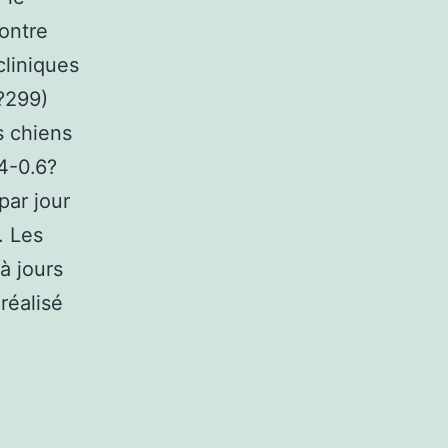
ontre
cliniques
?299)
s chiens
.4-0.6?
par jour
. Les
 à jours
réalisé