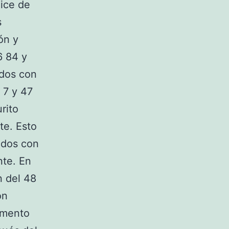
dice de
s
ón y
6 84 y
ados con
 7 y 47
rito
te. Esto
ados con
nte. En
n del 48
on
umento