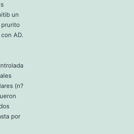
is
itib un
 prurito
s con AD.
ontrolada
tales
lares (n?
fueron
 dos
asta por