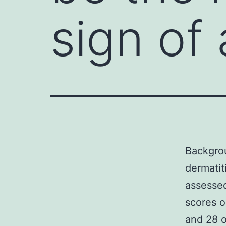
sign of 
Backgrou
dermatit
assesse
scores o
and 28 o