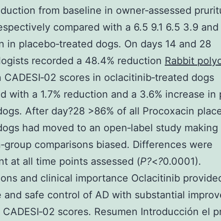
duction from baseline in owner‐assessed prurit
espectively compared with a 6.5 9.1 6.5 3.9 and
n in placebo‐treated dogs. On days 14 and 28
ogists recorded a 48.4% reduction
Rabbit polyc
 CADESI‐02 scores in oclacitinib‐treated dogs
 with a 1.7% reduction and a 3.6% increase in 
dogs. After day?28 >86% of all Procoxacin plac
dogs had moved to an open‐label study making
‐group comparisons biased. Differences were
nt at all time points assessed (
P?
<
?
0.0001).
ons and clinical importance Oclacitinib provide
e and safe control of AD with substantial impro
CADESI‐02 scores. Resumen Introducción el pr